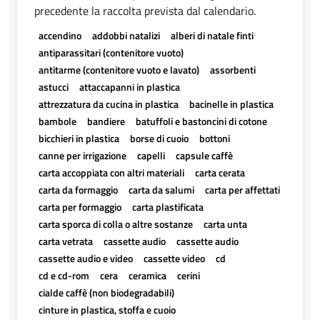
precedente la raccolta prevista dal calendario.
accendino
addobbi natalizi
alberi di natale finti
antiparassitari (contenitore vuoto)
antitarme (contenitore vuoto e lavato)
assorbenti
astucci
attaccapanni in plastica
attrezzatura da cucina in plastica
bacinelle in plastica
bambole
bandiere
batuffoli e bastoncini di cotone
bicchieri in plastica
borse di cuoio
bottoni
canne per irrigazione
capelli
capsule caffè
carta accoppiata con altri materiali
carta cerata
carta da formaggio
carta da salumi
carta per affettati
carta per formaggio
carta plastificata
carta sporca di colla o altre sostanze
carta unta
carta vetrata
cassette audio
cassette audio
cassette audio e video
cassette video
cd
cd e cd-rom
cera
ceramica
cerini
cialde caffè (non biodegradabili)
cinture in plastica, stoffa e cuoio