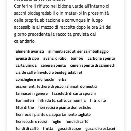
Conferire il rifiuto nel bidone verde all'interno di
sacchi biodegradabili o in mater-bi in prossimità
della propria abitazione e comunque in luogo
accessibile al mezzo di raccolta dopo le ore 21 del
giorno precedente la raccolta prevista dal
calendario.
alimenti avariati
alimenti scaduti senza imballaggio
avanzi di cibo
avanzi di cibo
bambù
carbone spento
carta umida
cenere spenta
ceneri spente di caminetti
cialde caffè (involucro biodegradabile)
conchiglie e molluschi
erba
escrementi, lettiere di piccoli animali domestici
farinacei in genere
fazzoletti di carta sporchi
fiammiferi
filtri da tè, caffè, camomilla
filtri di tè
filtri di the
fiori recisi e piante domestiche
fiori recisi, piante da appartamento tagliate
fiori secchi e recisi
foglie
fondi di caffè
fondi di caffè
frutta
gusci di cozze
gusci di crostacei