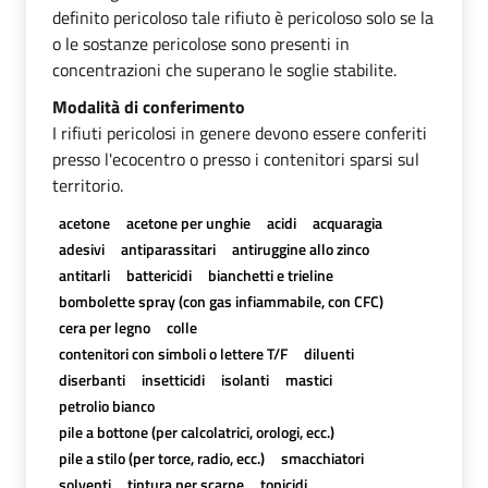
definito pericoloso tale rifiuto è pericoloso solo se la
o le sostanze pericolose sono presenti in
concentrazioni che superano le soglie stabilite.
Modalità di conferimento
I rifiuti pericolosi in genere devono essere conferiti
presso l'ecocentro o presso i contenitori sparsi sul
territorio.
acetone
acetone per unghie
acidi
acquaragia
adesivi
antiparassitari
antiruggine allo zinco
antitarli
battericidi
bianchetti e trieline
bombolette spray (con gas infiammabile, con CFC)
cera per legno
colle
contenitori con simboli o lettere T/F
diluenti
diserbanti
insetticidi
isolanti
mastici
petrolio bianco
pile a bottone (per calcolatrici, orologi, ecc.)
pile a stilo (per torce, radio, ecc.)
smacchiatori
solventi
tintura per scarpe
topicidi