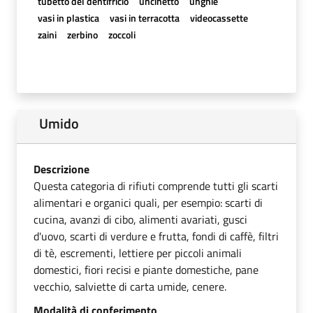
tubetto del dentifricio
uncinetto
unghie
vasi in plastica
vasi in terracotta
videocassette
zaini
zerbino
zoccoli
Umido
Descrizione
Questa categoria di rifiuti comprende tutti gli scarti
alimentari e organici quali, per esempio: scarti di
cucina, avanzi di cibo, alimenti avariati, gusci
d'uovo, scarti di verdure e frutta, fondi di caffè, filtri
di tè, escrementi, lettiere per piccoli animali
domestici, fiori recisi e piante domestiche, pane
vecchio, salviette di carta umide, cenere.
Modalità di conferimento