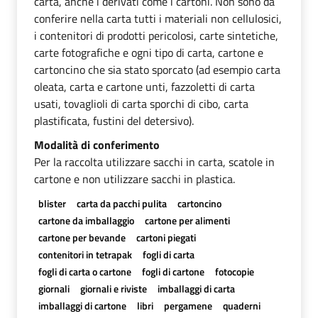
carta, anche i derivati come i cartoni. Non sono da
conferire nella carta tutti i materiali non cellulosici,
i contenitori di prodotti pericolosi, carte sintetiche,
carte fotografiche e ogni tipo di carta, cartone e
cartoncino che sia stato sporcato (ad esempio carta
oleata, carta e cartone unti, fazzoletti di carta
usati, tovaglioli di carta sporchi di cibo, carta
plastificata, fustini del detersivo).
Modalità di conferimento
Per la raccolta utilizzare sacchi in carta, scatole in
cartone e non utilizzare sacchi in plastica.
blister
carta da pacchi pulita
cartoncino
cartone da imballaggio
cartone per alimenti
cartone per bevande
cartoni piegati
contenitori in tetrapak
fogli di carta
fogli di carta o cartone
fogli di cartone
fotocopie
giornali
giornali e riviste
imballaggi di carta
imballaggi di cartone
libri
pergamene
quaderni