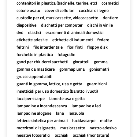
contenitori in plastica (bacinelle, terrine, etc)
cosmetici
cotone usato
cover di cellulari
cucchiai di legno
custodie per cd, musicassette, videocassette
dentiere
diapositive
dischetti per computer
dischi in vinile
dvd
elastici
escrementi di animali domestici
etichette adesive
etichette di indumenti
federe
feltrini
filo interdentale
fiori finti
floppy disk
forchette in plastica
fotografie
ganci per chiuderei sacchetti
giocattoli
gomma
gomma da masticare
gommapiuma
goniometri
grucce appendiabiti
guanti in gomma, lattice, usa e getta
guarnizioni
insetticidi per uso domestico (barattoli vuoti)
lacci per scarpe
lamette usa e getta
lampadine a incandescenza
lampadine a led
lampadine alogene
lana
lenzuola
lettiera sintetica per animali
lucidascarpe
matite
mozziconi di sigaretta
musicassette
nastro adesivo
negativi fotografici
occhiali
occhiali (montatura)