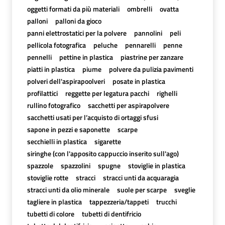
oggetti formati da più materiali
ombrelli
ovatta
palloni
palloni da gioco
panni elettrostatici per la polvere
pannolini
peli
pellicola fotografica
peluche
pennarelli
penne
pennelli
pettine in plastica
piastrine per zanzare
piatti in plastica
piume
polvere da pulizia pavimenti
polveri dell'aspirapoolveri
posate in plastica
profilattici
reggette per legatura pacchi
righelli
rullino fotografico
sacchetti per aspirapolvere
sacchetti usati per l’acquisto di ortaggi sfusi
sapone in pezzi e saponette
scarpe
secchielli in plastica
sigarette
siringhe (con l'apposito cappuccio inserito sull'ago)
spazzole
spazzolini
spugne
stoviglie in plastica
stoviglie rotte
stracci
stracci unti da acquaragia
stracci unti da olio minerale
suole per scarpe
sveglie
tagliere in plastica
tappezzeria/tappeti
trucchi
tubetti di colore
tubetti di dentifricio