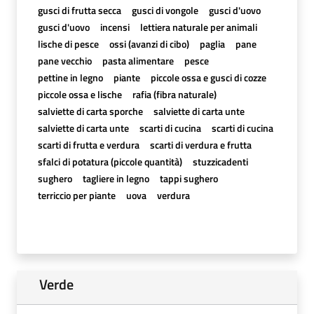
gusci di frutta secca
gusci di vongole
gusci d'uovo
gusci d'uovo
incensi
lettiera naturale per animali
lische di pesce
ossi (avanzi di cibo)
paglia
pane
pane vecchio
pasta alimentare
pesce
pettine in legno
piante
piccole ossa e gusci di cozze
piccole ossa e lische
rafia (fibra naturale)
salviette di carta sporche
salviette di carta unte
salviette di carta unte
scarti di cucina
scarti di cucina
scarti di frutta e verdura
scarti di verdura e frutta
sfalci di potatura (piccole quantità)
stuzzicadenti
sughero
tagliere in legno
tappi sughero
terriccio per piante
uova
verdura
Verde