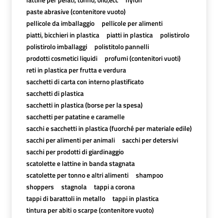
paste abrasive (contenitore vuoto)
pellicole da imballaggio
pellicole per alimenti
piatti, bicchieri in plastica
piatti in plastica
polistirolo
polistirolo imballaggi
polistitolo pannelli
prodotti cosmetici liquidi
profumi (contenitori vuoti)
reti in plastica per frutta e verdura
sacchetti di carta con interno plastificato
sacchetti di plastica
sacchetti in plastica (borse per la spesa)
sacchetti per patatine e caramelle
sacchi e sacchetti in plastica (fuorché per materiale edile)
sacchi per alimenti per animali
sacchi per detersivi
sacchi per prodotti di giardinaggio
scatolette e lattine in banda stagnata
scatolette per tonno e altri alimenti
shampoo
shoppers
stagnola
tappi a corona
tappi di barattoli in metallo
tappi in plastica
tintura per abiti o scarpe (contenitore vuoto)