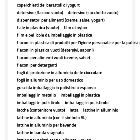
coperchietti dei barattoli di yogurt
detersivo (flacone vuoto)
detersivo (sacchetto vuoto)
dispensatori per alimenti (creme, salse, yogurt)
fiale in plastica (vuote)
film di nylon
film e pellicole da imballaggio in plastica
flaconi in plastica di prodotti per l’igiene personale e per la pulizia
flaconi in plastica vuoti (detersivi, saponi)
flaconi per alimenti vuoti (creme, salse)
flaconi per detergenti
fogli di protezione in alluminio delle cioccolate
fogli in alluminio per uso domestico
gusci da imballaggio in polistirolo espanso
imballaggi in metallo
imballaggi in plastica
imballaggi in polistirolo
imballaggi in polistirolo
lacche (contenitore vuoto)
latta
lattine in alluminio
lattine in alluminio (con il simbolo AL)
lattine in alluminio per bevande
lattine in banda stagnata
lattine per pelati, tonno, olio,ecc
nylon