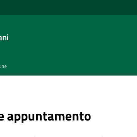
ani
mune
ne appuntamento