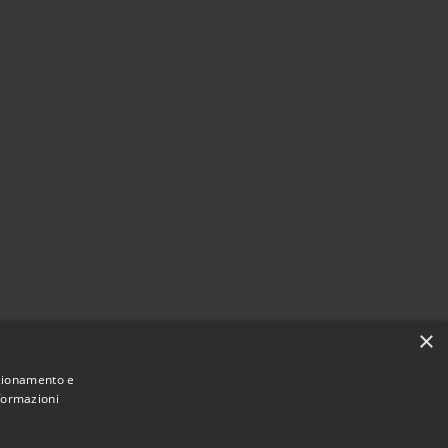
×
nzionamento e
nformazioni