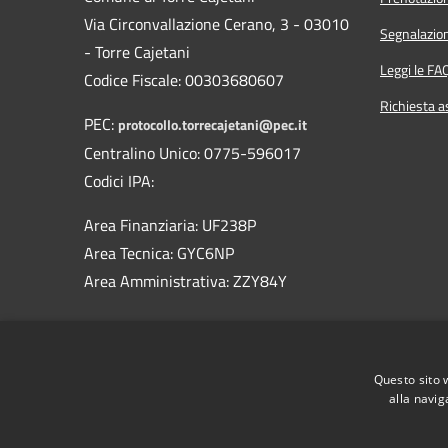
Via Circonvallazione Cerano, 3 - 03010
Segnalazion
- Torre Cajetani
Leggi le FA
Codice Fiscale: 00303680607
Richiesta a
PEC:
protocollo.torrecajetani@pec.it
Centralino Unico: 0775-596017
Codici IPA:
Area Finanziaria: UF238P
Area Tecnica: GYC6NP
Area Amministrativa: ZZY84Y
IBAN:
Questo sito 
IT41N0306914603100000046054
alla navig