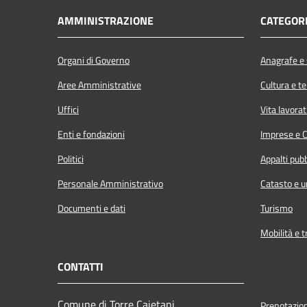
AMMINISTRAZIONE
CATEGORI
Organi di Governo
Anagrafe e s
Aree Amministrative
Cultura e t
Uffici
Vita lavorat
Enti e fondazioni
Imprese e 
Politici
Appalti pubb
Personale Amministrativo
Catasto e u
Documenti e dati
Turismo
Mobilità e t
CONTATTI
Comune di Torre Cajetani
Prenotazio