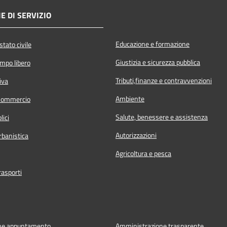
E DI SERVIZIO
Educazione e formazione
tato civile
Giustizia e sicurezza pubblica
empo libero
Tributi,finanze e contravvenzioni
iva
Ambiente
Commercio
Salute, benessere e assistenza
lici
Autorizzazioni
rbanistica
Agricoltura e pesca
rasporti
ne appuntamento
Amministrazione trasparente