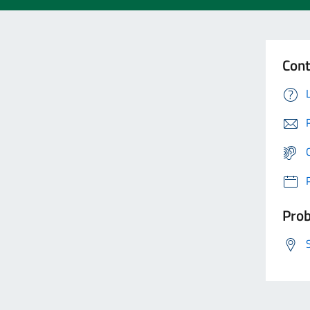
Cont
Prob