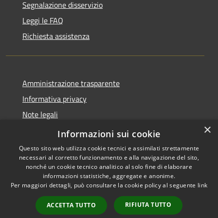
Segnalazione disservizio
Leggi le FAQ
Richiesta assistenza
Amministrazione trasparente
Informativa privacy
Note legali
×
Dichiarazione di accessibilità
Informazioni sui cookie
Questo sito web utilizza cookie tecnici e assimilati strettamente
necessari al corretto funzionamento e alla navigazione del sito,
nonché un cookie tecnico analitico al solo fine di elaborare
informazioni statistiche, aggregate e anonime.
RSS
Copyright © 2026 • Comune di
Per maggiori dettagli, può consultare la cookie policy al seguente
link
Accessibilità
Torre Cajetani • Powered by
Privacy
Municipium
Accesso
•
RIFIUTA TUTTO
ACCETTA TUTTO
Cookie
redazione