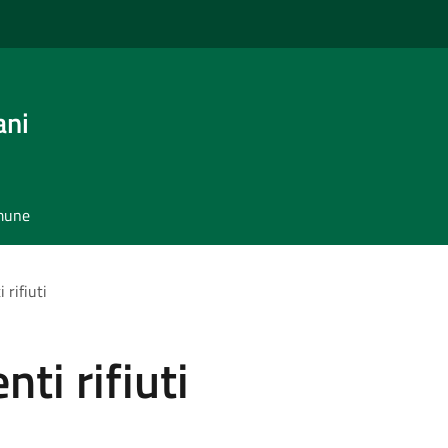
ani
omune
 rifiuti
ti rifiuti