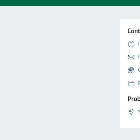
Cont
Prob