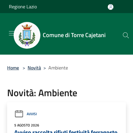
Salta al contenuto principale
Regione Lazio
Comune di Torre Cajetani
Home
>
Novità
>
Ambiente
Novità: Ambiente
AVVISI
5 AGOSTO 2026
Avviso raccolta rifiuti festività ferragosto