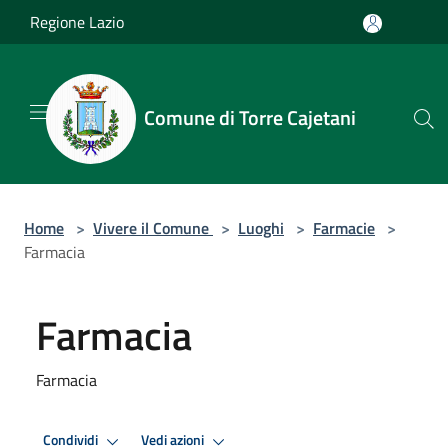
Salta al contenuto principale
Regione Lazio
Comune di Torre Cajetani
Home
>
Vivere il Comune
>
Luoghi
>
Farmacie
>
Farmacia
Farmacia
Farmacia
Condividi
Vedi azioni