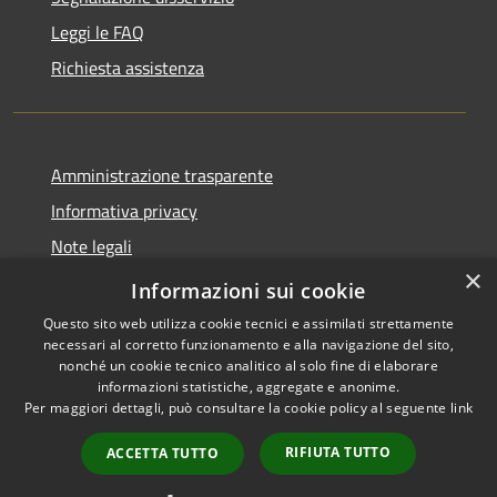
Leggi le FAQ
Richiesta assistenza
Amministrazione trasparente
Informativa privacy
Note legali
×
Dichiarazione di accessibilità
Informazioni sui cookie
Questo sito web utilizza cookie tecnici e assimilati strettamente
necessari al corretto funzionamento e alla navigazione del sito,
nonché un cookie tecnico analitico al solo fine di elaborare
informazioni statistiche, aggregate e anonime.
RSS
Copyright © 2026 • Comune di
Per maggiori dettagli, può consultare la cookie policy al seguente
link
Accessibilità
Torre Cajetani • Powered by
Privacy
Municipium
Accesso
•
RIFIUTA TUTTO
ACCETTA TUTTO
Cookie
redazione