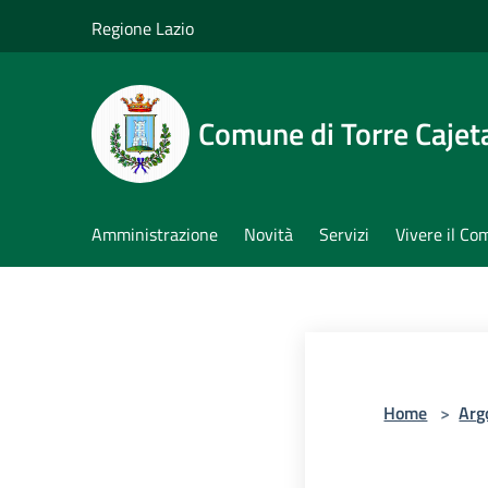
Salta al contenuto principale
Regione Lazio
Comune di Torre Cajet
Amministrazione
Novità
Servizi
Vivere il C
Home
>
Arg