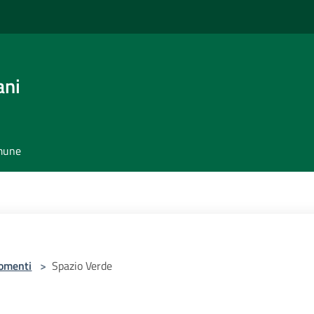
ani
omune
omenti
>
Spazio Verde