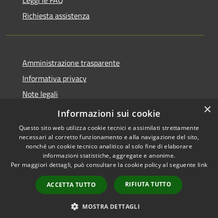
Richiesta assistenza
Amministrazione trasparente
Informativa privacy
Note legali
×
Dichiarazione di accessibilità
Informazioni sui cookie
Questo sito web utilizza cookie tecnici e assimilati strettamente
necessari al corretto funzionamento e alla navigazione del sito,
nonché un cookie tecnico analitico al solo fine di elaborare
informazioni statistiche, aggregate e anonime.
RSS
Copyright © 2026 • Comune di
Per maggiori dettagli, può consultare la cookie policy al seguente
link
Accessibilità
Torre Cajetani • Powered by
Privacy
Municipium
Accesso
•
RIFIUTA TUTTO
ACCETTA TUTTO
Cookie
redazione
Mappa del sito
MOSTRA DETTAGLI