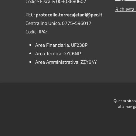
Codice Fiscale: 00303680607
Richiesta
PEC:
protocollo.torrecajetani@pec.it
Centralino Unico: 0775-596017
Codici IPA:
Area Finanziaria: UF238P
Area Tecnica: GYC6NP
Area Amministrativa: ZZY84Y
IBAN:
IT41N0306914603100000046054
Questo sito 
alla navig
RSS
Accessibilità
Privacy
Cookie
Mappa de