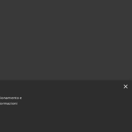
×
nzionamento e
nformazioni
Municipium
Accesso
ne di Torre Cajetani • Powered by
•