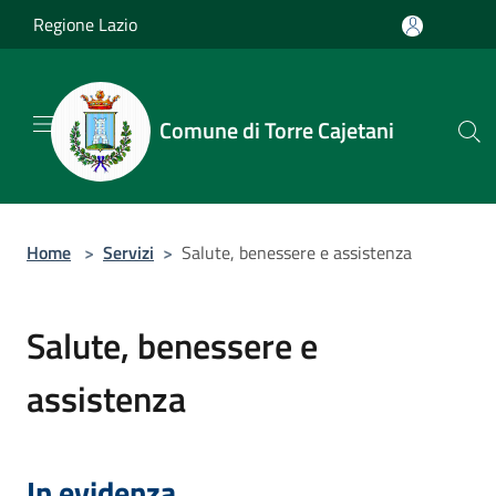
Salta al contenuto principale
Regione Lazio
Comune di Torre Cajetani
Home
>
Servizi
>
Salute, benessere e assistenza
Salute, benessere e
assistenza
In evidenza