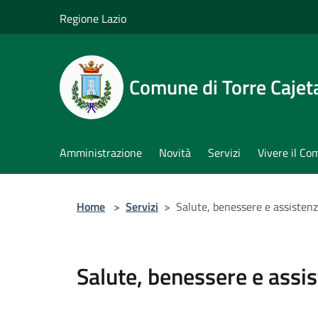
Salta al contenuto principale
Regione Lazio
Comune di Torre Cajet
Amministrazione
Novità
Servizi
Vivere il C
Home
>
Servizi
>
Salute, benessere e assisten
Salute, benessere e assi