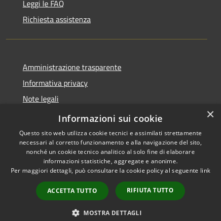
Leggi le FAQ
Richiesta assistenza
Amministrazione trasparente
Informativa privacy
Note legali
×
Dichiarazione di accessibilità
Informazioni sui cookie
Questo sito web utilizza cookie tecnici e assimilati strettamente
necessari al corretto funzionamento e alla navigazione del sito,
nonché un cookie tecnico analitico al solo fine di elaborare
informazioni statistiche, aggregate e anonime.
RSS
Copyright © 2026 • Comune di
Per maggiori dettagli, può consultare la cookie policy al seguente
link
Accessibilità
Torre Cajetani • Powered by
Privacy
Municipium
Accesso
•
RIFIUTA TUTTO
ACCETTA TUTTO
Cookie
redazione
Mappa del sito
MOSTRA DETTAGLI