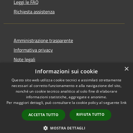
Leggi le FAQ
Richiesta assistenza
Amministrazione trasparente
Informativa privacy
Note legali
×
Dichiarazione di accessibilità
Informazioni sui cookie
Questo sito web utilizza cookie tecnici e assimilati strettamente
necessari al corretto funzionamento e alla navigazione del sito,
nonché un cookie tecnico analitico al solo fine di elaborare
informazioni statistiche, aggregate e anonime.
RSS
Copyright © 2026 • Comune di
Per maggiori dettagli, può consultare la cookie policy al seguente
link
Accessibilità
Torre Cajetani • Powered by
Privacy
Municipium
Accesso
•
RIFIUTA TUTTO
ACCETTA TUTTO
Cookie
redazione
Mappa del sito
MOSTRA DETTAGLI