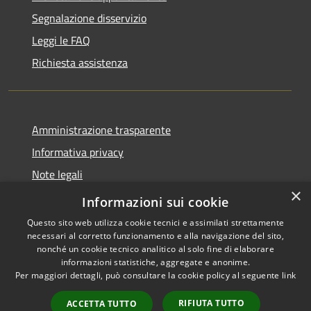
Segnalazione disservizio
Leggi le FAQ
Richiesta assistenza
Amministrazione trasparente
Informativa privacy
Note legali
×
Dichiarazione di accessibilità
Informazioni sui cookie
Questo sito web utilizza cookie tecnici e assimilati strettamente
necessari al corretto funzionamento e alla navigazione del sito,
nonché un cookie tecnico analitico al solo fine di elaborare
informazioni statistiche, aggregate e anonime.
RSS
Copyright © 2026 • Comune di
Per maggiori dettagli, può consultare la cookie policy al seguente
link
Accessibilità
Torre Cajetani • Powered by
Privacy
Municipium
Accesso
•
RIFIUTA TUTTO
ACCETTA TUTTO