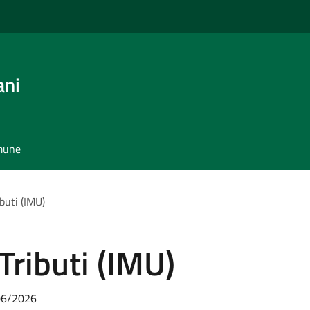
ani
omune
buti (IMU)
Tributi (IMU)
/06/2026