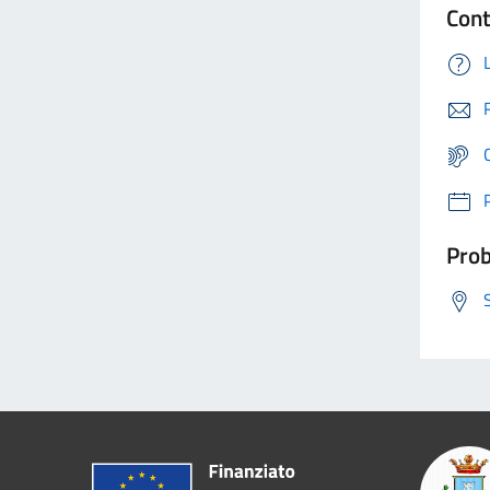
Cont
Prob