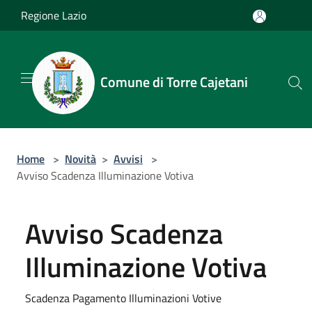
Salta al contenuto principale
Regione Lazio
Comune di Torre Cajetani
Home
>
Novità
>
Avvisi
>
Avviso Scadenza Illuminazione Votiva
Avviso Scadenza
Illuminazione Votiva
Scadenza Pagamento Illuminazioni Votive