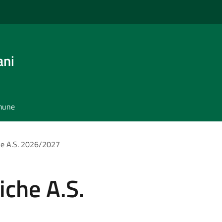
ani
omune
che A.S. 2026/2027
iche A.S.