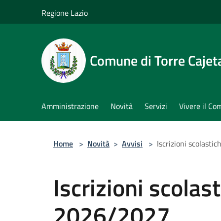
Salta al contenuto principale
Regione Lazio
Comune di Torre Cajet
Amministrazione
Novità
Servizi
Vivere il C
Home
>
Novità
>
Avvisi
>
Iscrizioni scolasti
Iscrizioni scolast
2026/2027