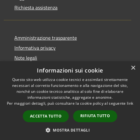
Richiesta assistenza
Amministrazione trasparente
Informativa privacy
Note legali
×
Dichiarazione di accessibilità
Informazioni sui cookie
Questo sito web utilizza cookie tecnici e assimilati strettamente
necessari al corretto funzionamento e alla navigazione del sito,
nonché un cookie tecnico analitico al solo fine di elaborare
informazioni statistiche, aggregate e anonime.
RSS
Copyright © 2026 • Comune di
Per maggiori dettagli, può consultare la cookie policy al seguente
link
Accessibilità
Torre Cajetani • Powered by
Privacy
Municipium
Accesso
•
RIFIUTA TUTTO
ACCETTA TUTTO
Cookie
redazione
Mappa del sito
MOSTRA DETTAGLI