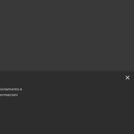
×
nzionamento e
nformazioni
Municipium
Accesso
ne di Torre Cajetani • Powered by
•
redazione