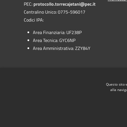
PEC:
protocollo.torrecajetani@pec.it
Centralino Unico: 0775-596017
Codici IPA:
Area Finanziaria: UF238P
Area Tecnica: GYC6NP
Area Amministrativa: ZZY84Y
IBAN:
IT41N0306914603100000046054
Questo sito 
alla navig
RSS
Accessibilità
Privacy
Cookie
Mappa de