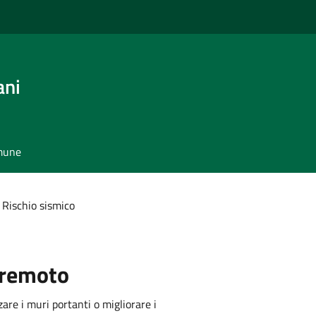
ani
omune
Rischio sismico
rremoto
are i muri portanti o migliorare i