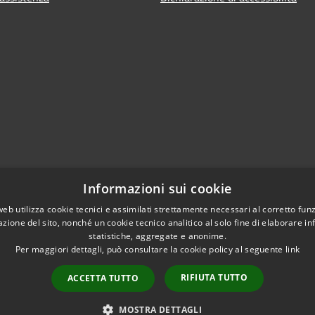
Informazioni sui cookie
web utilizza cookie tecnici e assimilati strettamente necessari al corretto fu
azione del sito, nonché un cookie tecnico analitico al solo fine di elaborare i
statistiche, aggregate e anonime.
Per maggiori dettagli, può consultare la cookie policy al seguente
link
RIFIUTA TUTTO
ACCETTA TUTTO
l sito
Copyright © 2026 • Comu
MOSTRA DETTAGLI